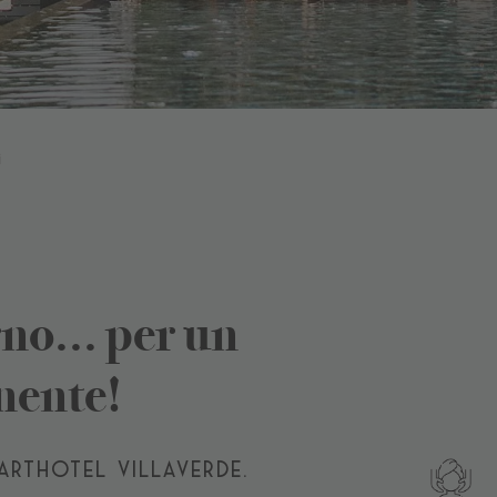
i
no... per un
nente!
ARTHOTEL VILLAVERDE.