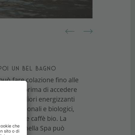
 POI UN BEL BAGNO
può fare colazione fino alle
feehaus, prima di accedere
rde. I migliori energizzanti
odotti regionali e biologici,
occante e caffè bio. La
ventura nella Spa può