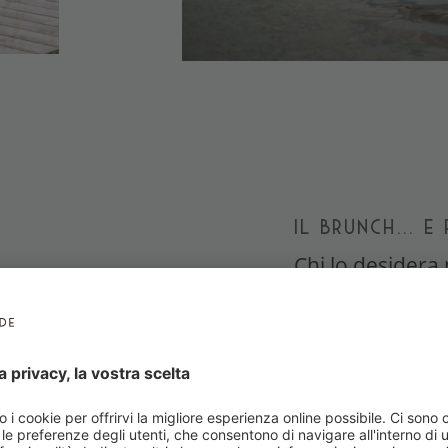
IL BRUNCH... E
Chi lo desidera 
11.00 nella Kaf
alla Spa VillaVe
fatti in casa, pr
pane fresco e cr
vostra breve av