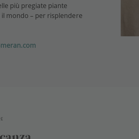
elle più pregiate piante
o il mondo – per risplendere
de-meran.com
RE
acanza.