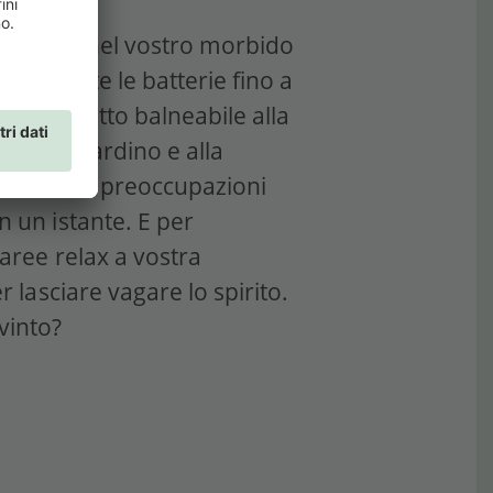
 avvolti nel vostro morbido
aricherete le batterie fino a
dal laghetto balneabile alla
auna in giardino e alla
le vostre preoccupazioni
 un istante. E per
 aree relax a vostra
r lasciare vagare lo spirito.
vinto?