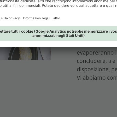
cominciare!
Dopo colazione,
accappatoio, ric
sera, passando 
piscina, dalla s
biosauna, dove 
evaporeranno in
concludere, tre
disposizione, pe
Vi abbiamo con