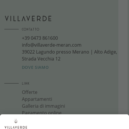
CONTATTO
+39 0473 861600
info@villaverde-meran.com
39022 Lagundo presso Merano | Alto Adige,
Strada Vecchia 12
DOVE SIAMO
LINK
Offerte
Appartamenti
Galleria di immagini
Pagamento online
Jobs