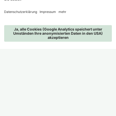
MENÜ
BILDER
TELEFON
ANFRAGEN
BUCHEN
WER DIE WAHL HAT…
…wählt den Waal. Mal plätschernd, mal
gurgelnd, mal rauschend und mal glucksend
erzählt er von vergangenen Zeiten. Die
schmalen Wege entlang dieser uralten
Bewässerungskanäle sind heute beliebte
Spazierwege. Und gleich oberhalb der
VillaVerde verläuft der mit Abstand schönste