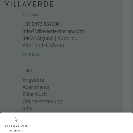
KONTAKT
+39 0473 861600
info@villaverde-meran.com
39022 Algund | Südtirol,
Alte Landstraße 12
ANREISE
LINKS
Angebote
Apartments
Bilderbuch
Online-Anzahlung
Jobs
Newsletter
Blog